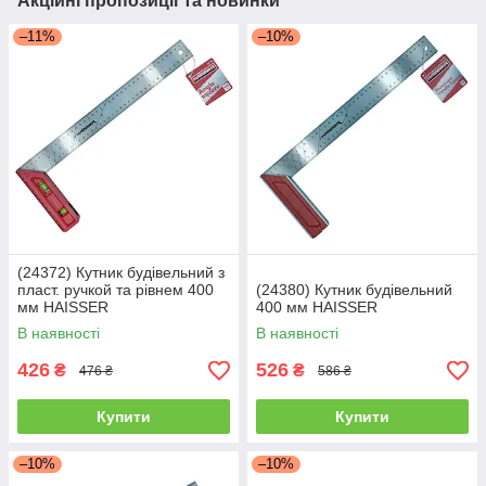
Акційні пропозиції та новинки
–11%
–10%
(24372) Кутник будівельний з
пласт. ручкой та рівнем 400
(24380) Кутник будівельний
мм HAISSER
400 мм HAISSER
В наявності
В наявності
426
526
₴
₴
476 ₴
586 ₴
Купити
Купити
–10%
–10%