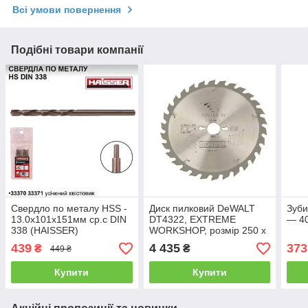
Всі умови повернення
Подібні товари компанії
Свердло по металу HSS -
Диск пилковий DeWALT
Зуби
13.0х101х151мм ср.с DIN
DT4322, EXTREME
— 4
338 (HAISSER)
WORKSHOP, розмір 250 х
30 мм, кількість зубів 40,
439
4 435
373
₴
₴
449 ₴
кут заточування 20
градусів, геометрія зуба
Купити
Купити