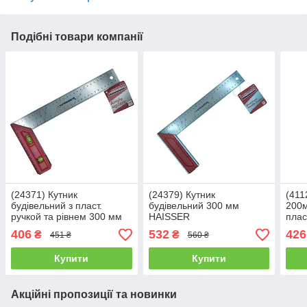
Подібні товари компанії
(24371) Кутник
(24379) Кутник
(411
будівельний з пласт.
будівельний 300 мм
200м
ручкой та рівнем 300 мм
HAISSER
плас
HAISSER
406
532
426
₴
₴
451 ₴
560 ₴
Купити
Купити
Акційні пропозиції та новинки