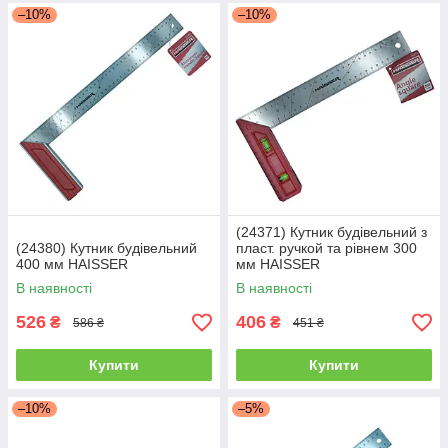
–10%
–10%
(24371) Кутник будівельний з
(24380) Кутник будівельний
пласт. ручкой та рівнем 300
400 мм HAISSER
мм HAISSER
В наявності
В наявності
526
406
₴
₴
586 ₴
451 ₴
Купити
Купити
–10%
–5%