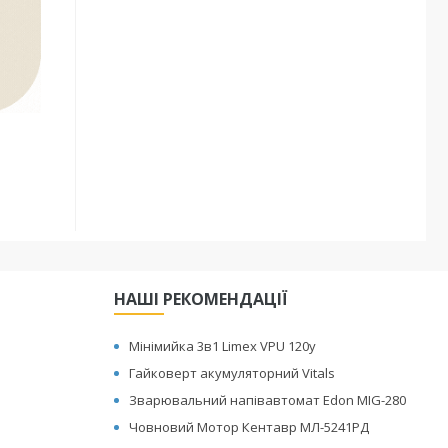
НАШІ РЕКОМЕНДАЦІЇ
Мінімийка 3в1 Limex VPU 120y
Гайковерт акумуляторний Vitals
Зварювальний напівавтомат Edon MIG-280
Човновий Мотор Кентавр МЛ-5241РД