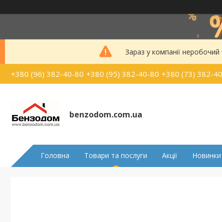
Зараз у компанії неробочий
+380 (96) 382-40-80
+380 (95) 382-40-80
+380 (73) 382-4
benzodom.com.ua
Головна
Товари та послуги
Акції
Новинки