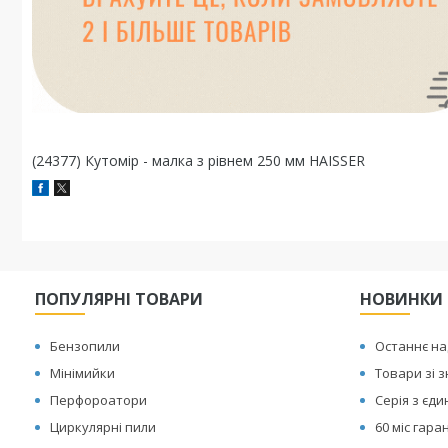
(24377) Кутомір - малка з рівнем 250 мм HAISSER
ПОПУЛЯРНІ ТОВАРИ
НОВИНКИ
Бензопили
Останнє н
Мінімийки
Товари зі 
Перфороатори
Серія з єд
Циркулярні пили
60 міс гаран