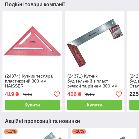
Подібні товари компанії
(24374) Кутник тесляра
(24371) Кутник
(242
пластиковий 300 мм
будівельний з пласт.
буді
HAISSER
ручкой та рівнем 300 мм
Ста
HAISSER
419
406
225
₴
₴
464 ₴
451 ₴
Купити
Купити
Акційні пропозиції та новинки
–11%
–10%