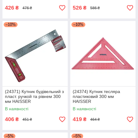
426
526
₴
₴
476 ₴
586 ₴
–10%
–10%
(24371) Кутник будівельний з
(24374) Кутник тесляра
пласт. ручкой та рівнем 300
пластиковий 300 мм
мм HAISSER
HAISSER
В наявності
В наявності
406
419
₴
₴
451 ₴
464 ₴
–5%
–5%