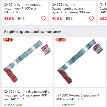
(24374) Кутник тесляра
(24371) Кутник
(243
пластиковий 300 мм
будівельний з пласт.
буді
HAISSER
ручкой та рівнем 300 мм
HAI
HAISSER
419
406
532
₴
₴
464 ₴
451 ₴
Акційні пропозиції та новинки
–11%
–10%
(24372) Кутник будівельний з
пласт. ручкой та рівнем 400
(24380) Кутник будівельний
мм HAISSER
400 мм HAISSER
В наявності
В наявності