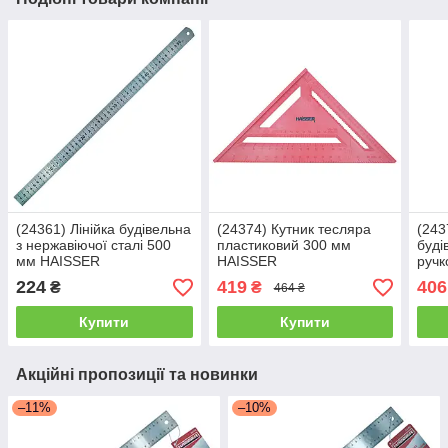
(24361) Лінійка будівельна
(24374) Кутник тесляра
(243
з нержавіючої сталі 500
пластиковий 300 мм
буді
мм HAISSER
HAISSER
ручк
HAI
224
419
406
₴
₴
464 ₴
Купити
Купити
Акційні пропозиції та новинки
–11%
–10%