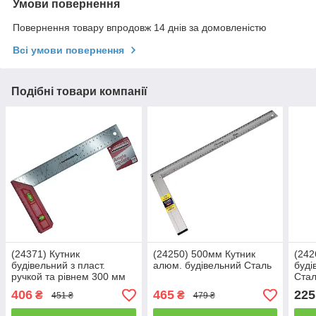
Умови повернення
Повернення товару впродовж 14 днів за домовленістю
Всі умови повернення
Подібні товари компанії
(24371) Кутник
(24250) 500мм Кутник
(242
будівельний з пласт.
алюм. будівельний Сталь
буді
ручкой та рівнем 300 мм
Ста
HAISSER
406
465
225
₴
₴
451 ₴
479 ₴