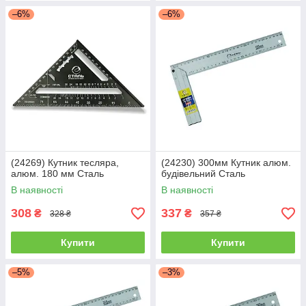
–6%
–6%
(24269) Кутник тесляра,
(24230) 300мм Кутник алюм.
алюм. 180 мм Сталь
будівельний Сталь
В наявності
В наявності
308
337
₴
₴
328 ₴
357 ₴
Купити
Купити
–5%
–3%