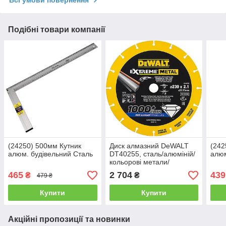
Подібні товари компанії
(24250) 500мм Кутник
Диск алмазний DeWALT
(242
алюм. будівельний Сталь
DT40255, сталь/алюміній/
алюм
кольорові метали/
арматура/нержавіюча
465
2 704
439
₴
₴
479 ₴
сталь, 230х1.5х22.23 мм
Купити
Купити
Акційні пропозиції та новинки