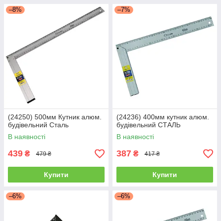
–8%
–7%
(24250) 500мм Кутник алюм.
(24236) 400мм кутник алюм.
будівельний Сталь
будівельний СТАЛЬ
В наявності
В наявності
439
387
₴
₴
479 ₴
417 ₴
Купити
Купити
–6%
–6%