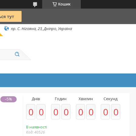
Кошик
пр. С. Нігояна, 23, Дніпро, Україна
Днів
Годин
Хвилин
Секунд
–5%
0
0
0
0
0
0
0
0
В наявності
Код:
40526