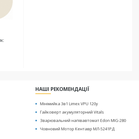
к:
НАШІ РЕКОМЕНДАЦІЇ
Мінімийка 3в1 Limex VPU 120y
Гайковерт акумуляторний Vitals
Зварювальний напівавтомат Edon MIG-280
Човновий Мотор Кентавр МЛ-5241РД