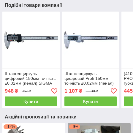
Подібні товари компанії
Штангенциркуль
Штангенциркуль
(410
цифровий 150мм точність
цифровий Profi 150мм
PROF
±0.02мм (пенал) SIGMA
точність ±0.02мм (пенал)
губк
(3923021)
SIGMA (3923011)
948
1 107
445
₴
₴
967 ₴
1 130 ₴
Купити
Купити
Акційні пропозиції та новинки
–12%
–9%