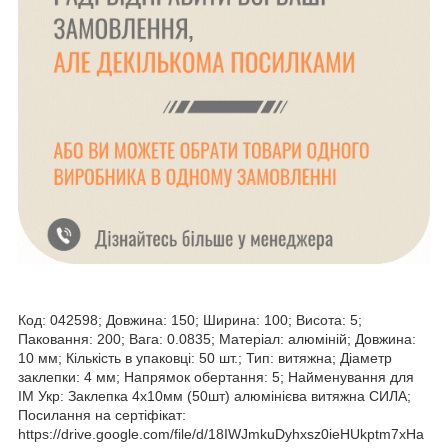
Код: 042598; Довжина: 150; Ширина: 100; Висота: 5;
Паковання: 200; Вага: 0.0835; Матеріал: алюміній; Довжина:
10 мм; Кількість в упаковці: 50 шт.; Тип: витяжна; Діаметр
заклепки: 4 мм; Напрямок обертання: 5; Найменування для
ІМ Укр: Заклепка 4х10мм (50шт) алюмінієва витяжна СИЛА;
Посилання на сертіфікат:
https://drive.google.com/file/d/18IWJmkuDyhxsz0ieHUkptm7xHa