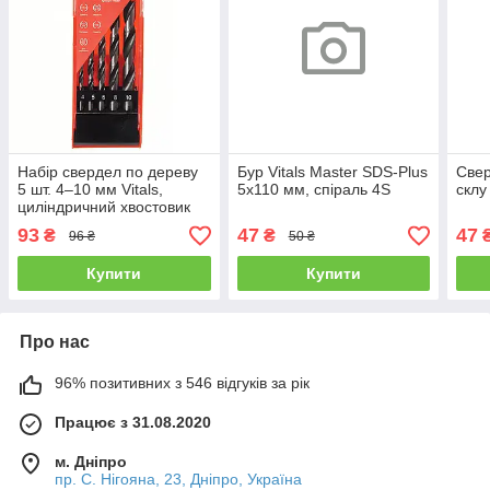
Набір свердел по дереву
Бур Vitals Master SDS-Plus
Свер
5 шт. 4–10 мм Vitals,
5х110 мм, спіраль 4S
склу
циліндричний хвостовик
93
47
47
₴
₴
96 ₴
50 ₴
Купити
Купити
Про нас
96% позитивних з 546 відгуків за рік
Працює з 31.08.2020
м. Дніпро
пр. С. Нігояна, 23, Дніпро, Україна