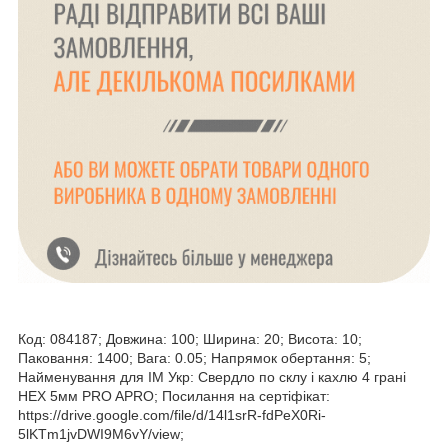
Код: 084187; Довжина: 100; Ширина: 20; Висота: 10;
Паковання: 1400; Вага: 0.05; Напрямок обертання: 5;
Найменування для ІМ Укр: Свердло по склу і кахлю 4 грані
HEX 5мм PRO APRO; Посилання на сертіфікат:
https://drive.google.com/file/d/14l1srR-fdPeX0Ri-
5lKTm1jvDWI9M6vY/view;