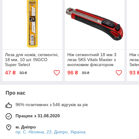
Леза для ножів, сегментні,
Ніж сегментний 18 мм 3
Ніж 
18 мм, 10 шт. INGCO
леза SK5 Vitals Master з
леза
Super Select
кнопковим фіксатором
Sele
47
96
93
₴
₴
50 ₴
99 ₴
Про нас
96% позитивних з 546 відгуків за рік
Працює з 31.08.2020
м. Дніпро
пр. С. Нігояна, 23, Дніпро, Україна