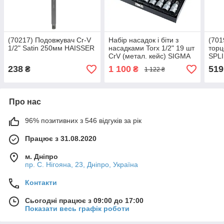
(70217) Подовжувач Cr-V
Набір насадок і біти з
(701
1/2" Satin 250мм HAISSER
насадками Torx 1/2" 19 шт
торц
CrV (метал. кейс) SIGMA
SPLI
(6086661)
10 о
238
1 100
519
₴
₴
1 122 ₴
Про нас
96% позитивних з 546 відгуків за рік
Працює з 31.08.2020
м. Дніпро
пр. С. Нігояна, 23, Дніпро, Україна
Контакти
Сьогодні працює з 09:00 до 17:00
Показати весь графік роботи