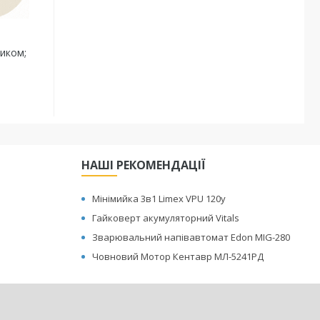
ником;
НАШІ РЕКОМЕНДАЦІЇ
Мінімийка 3в1 Limex VPU 120y
Гайковерт акумуляторний Vitals
Зварювальний напівавтомат Edon MIG-280
Човновий Мотор Кентавр МЛ-5241РД