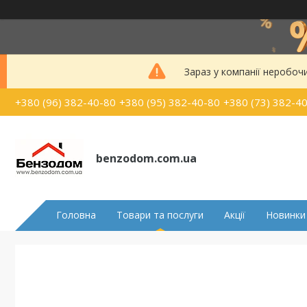
Зараз у компанії неробоч
+380 (96) 382-40-80
+380 (95) 382-40-80
+380 (73) 382-4
benzodom.com.ua
Головна
Товари та послуги
Акції
Новинки