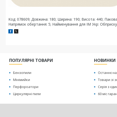
Код: 078609; Довжина: 180; Ширина: 190; Висота: 440; Пакова
Напрямок обертання: 5; Найменування для ІМ Укр: Обприск
ПОПУЛЯРНІ ТОВАРИ
НОВИНКИ
Бензопили
Останнє н
Мінімийки
Товари зі 
Перфороатори
Серія з єд
Циркулярні пили
60 міс гаран