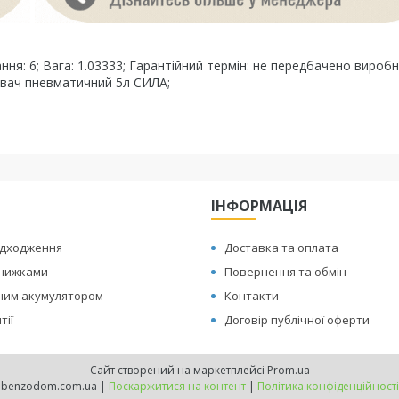
ння: 6; Вага: 1.03333; Гарантійний термін: не передбачено вироб
увач пневматичний 5л СИЛА;
ІНФОРМАЦІЯ
адходження
Доставка та оплата
знижками
Повернення та обмін
иним акумулятором
Контакти
тії
Договір публічної оферти
Сайт створений на маркетплейсі
Prom.ua
benzodom.com.ua |
Поскаржитися на контент
|
Політика конфіденційності