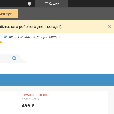
Кошик
йближчого робочого дня (сьогодні).
пр. С. Нігояна, 23, Дніпро, Україна
Немає в наявності
Код:
550911
456 ₴