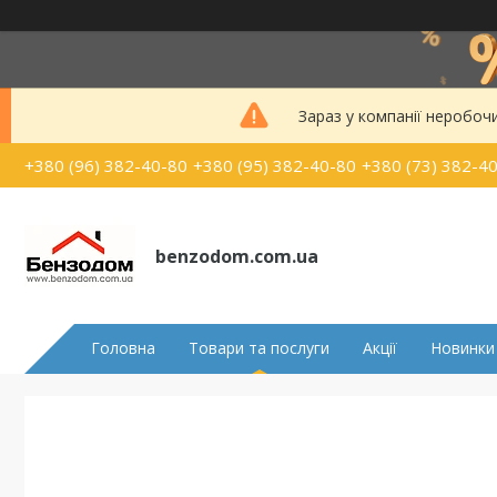
Зараз у компанії неробоч
+380 (96) 382-40-80
+380 (95) 382-40-80
+380 (73) 382-4
benzodom.com.ua
Головна
Товари та послуги
Акції
Новинки