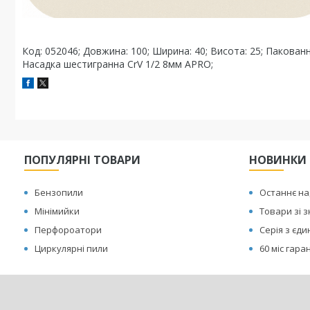
Код: 052046; Довжина: 100; Ширина: 40; Висота: 25; Пакованн
Насадка шестигранна CrV 1/2 8мм APRO;
ПОПУЛЯРНІ ТОВАРИ
НОВИНКИ
Бензопили
Останнє н
Мінімийки
Товари зі 
Перфороатори
Серія з єд
Циркулярні пили
60 міс гаран