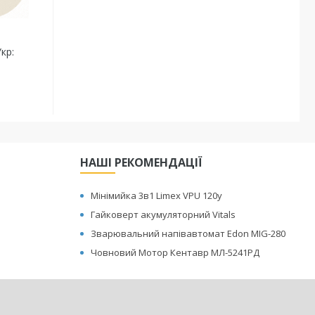
кр:
НАШІ РЕКОМЕНДАЦІЇ
Мінімийка 3в1 Limex VPU 120y
Гайковерт акумуляторний Vitals
Зварювальний напівавтомат Edon MIG-280
Човновий Мотор Кентавр МЛ-5241РД