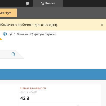
Кошик
йближчого робочого дня (сьогодні).
пр. С. Нігояна, 23, Дніпро, Україна
Немає в наявності
Код:
252708
42 ₴