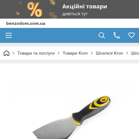
benzodom.com.ua
Товари та послуги
Товари Kron
Шпателі Kron
Шпа