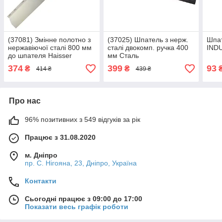
(37081) Змінне полотно з
(37025) Шпатель з нерж.
Шпа
нержавіючої сталі 800 мм
сталі двокомп. ручка 400
IND
до шпателя Haisser
мм Сталь
374
399
93
₴
₴
414 ₴
439 ₴
Про нас
96% позитивних з 549 відгуків за рік
Працює з 31.08.2020
м. Дніпро
пр. С. Нігояна, 23, Дніпро, Україна
Контакти
Сьогодні працює з 09:00 до 17:00
Показати весь графік роботи