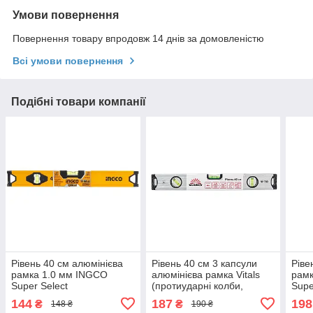
Умови повернення
Повернення товару впродовж 14 днів за домовленістю
Всі умови повернення
Подібні товари компанії
Рівень 40 см алюмінієва
Рівень 40 см 3 капсули
Ріве
рамка 1.0 мм INGCO
алюмінієва рамка Vitals
рамк
Super Select
(протиударні колби,
Supe
лінійка)
144
187
198
₴
₴
148 ₴
190 ₴