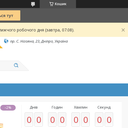
Кошик
ижчого робочого дня (завтра, 07.08).
пр. С. Нігояна, 23, Дніпро, Україна
Днів
Годин
Хвилин
Секунд
–2%
0
0
0
0
0
0
0
0