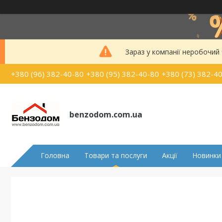
Зараз у компанії неробочий
+380 (96) 382-40-80
+380 (95) 382-40-80
+380 (73) 382-4
benzodom.com.ua
Головна
Товари та послуги
Акції
Новинки