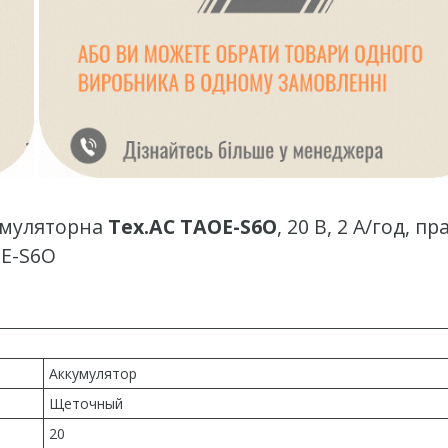
умуляторна
Tex.AC TAOE-S6O
, 20 В, 2 А/год, п
OE-S6O
Аккумулятор
Щеточный
20