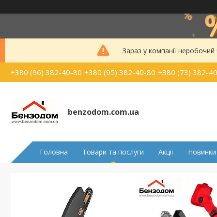
Зараз у компанії неробочий
+380 (96) 382-40-80
+380 (95) 382-40-80
+380 (73) 382-4
benzodom.com.ua
Головна
Товари та послуги
Акції
Новинки