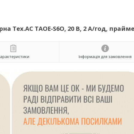
а Tex.AC TAOE-S6O, 20 В, 2 А/год, прайм
арактеристики
Інформація для замовлення