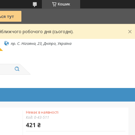
Кошик
йближчого робочого дня (сьогодні).
пр. С. Нігояна, 23, Дніпро, Україна
Немає в наявності
Код:
0-43-511
421 ₴