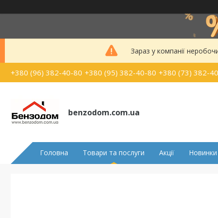
Зараз у компанії неробоч
+380 (96) 382-40-80
+380 (95) 382-40-80
+380 (73) 382-4
benzodom.com.ua
Головна
Товари та послуги
Акції
Новинки