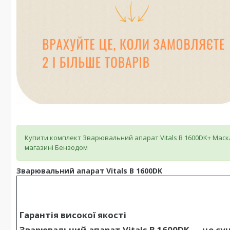
Купити комплект Зварювальний апарат Vitals B 1600DK+ Маска
магазині Бензодом
Зварювальний апарат Vitals B 1600DK
Гарантія високої якості
Зварювальний апарат Vitals B 1600DK — це суч