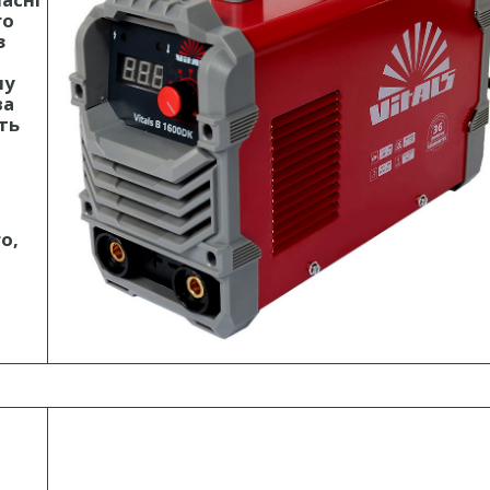
го
з
му
ва
ть
о,