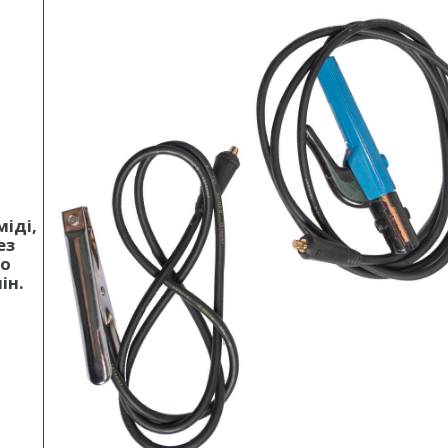
міді,
ез
го
ін.