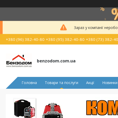
Зараз у компанії неробо
+380 (96) 382-40-80
+380 (95) 382-40-80
+380 (73) 382-4
benzodom.com.ua
Головна
Товари та послуги
Акції
Новинки