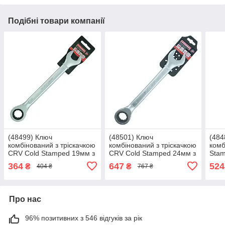
Подібні товари компанії
(48499) Ключ
(48501) Ключ
(484
комбінований з тріскачкою
комбінований з тріскачкою
комб
CRV Cold Stamped 19мм з
CRV Cold Stamped 24мм з
Stam
підв. HAISSER
підв. HAISSER
HAI
364
647
524
₴
₴
404 ₴
767 ₴
Про нас
96% позитивних з 546 відгуків за рік