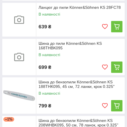
Ланцюг до пили Könner&Söhnen KS 28FC78
В наявності
639
₴
Шина до пили Könner&Söhnen KS
168THBK095
В наявності
699
₴
Шина до бензопили Könner&Söhnen KS
188THK095, 45 см, 72 ланки, крок 0.325"
В наявності
799
₴
–1%
Шина до бензопили Könner&Söhnen KS
208WHBK095, 50 см, 78 ланок, крок 0.325"