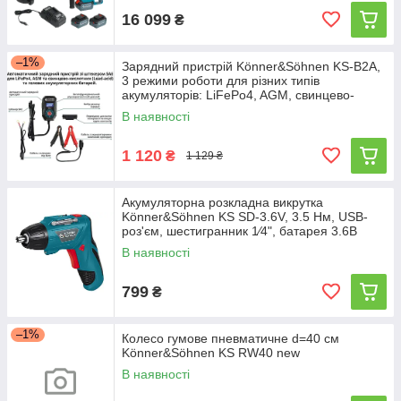
16 099
₴
–1%
Зарядний пристрій Könner&Söhnen KS-B2A,
3 режими роботи для різних типів
акумуляторів: LiFePo4, AGM, свинцево-
кислотні
В наявності
1 120
₴
1 129 ₴
Акумуляторна розкладна викрутка
Könner&Söhnen KS SD-3.6V, 3.5 Нм, USB-
роз'єм, шестигранник 1⁄4", батарея 3.6В
1300 мАг, набір біт
В наявності
799
₴
–1%
Колесо гумове пневматичне d=40 см
Könner&Söhnen KS RW40 new
В наявності