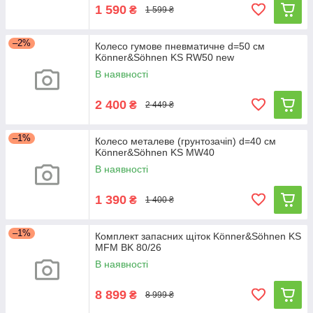
1 590
₴
1 599 ₴
–2%
Колесо гумове пневматичне d=50 см
Könner&Söhnen KS RW50 new
В наявності
2 400
₴
2 449 ₴
–1%
Колесо металеве (грунтозачіп) d=40 см
Könner&Söhnen KS MW40
В наявності
1 390
₴
1 400 ₴
–1%
Комплект запасних щіток Könner&Söhnen KS
MFM BK 80/26
В наявності
8 899
₴
8 999 ₴