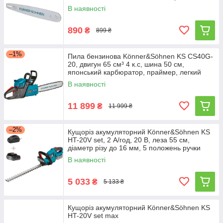
В наявності
890
₴
899 ₴
–1%
Пила бензинова Könner&Söhnen KS CS40G-
20, двигун 65 см³ 4 к.с, шина 50 см,
японський карбюратор, праймер, легкий
пуск
В наявності
11 899
₴
11 999 ₴
–2%
Кущоріз акумуляторний Könner&Söhnen KS
HT-20V set, 2 А/год, 20 В, леза 55 см,
діаметр різу до 16 мм, 5 положень ручки
В наявності
5 033
₴
5 133 ₴
Кущоріз акумуляторний Könner&Söhnen KS
HT-20V set max