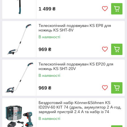
1 499
₴
Телескопічний подовжувач KS EP8 для
ножиць KS SHT-8V
В наявності
969
₴
Телескопічний подовжувач KS EP20 для
ножиць KS SHT-20V
В наявності
969
₴
Бездротовий набір Könner&Söhnen KS
ID20V-60 KIT 74 (дриль, акумулятор 2 А·год,
зарядний пристрій 2.4 А та набір із 74
аксесуарів)
В наявності