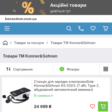
benzodom.com.ua
Товари та послуги
Товари ТМ Konner&Sohnen
Товари ТМ Konner&Sohnen
Сортування
0
Фільтри
Станція для зарядки електромобілів
Könner&Söhnen KS X32/1 (7 кВт, Type 2,
вбудований автоматичний вимикач)
В наявності
24 699
₴