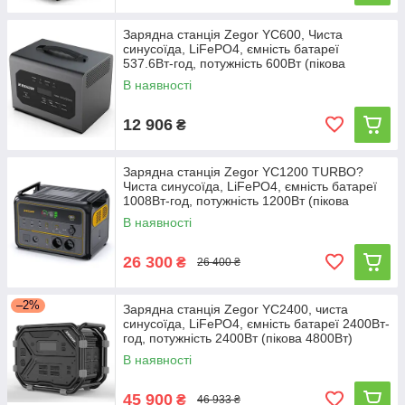
Зарядна станція Zegor YC600, Чиста
синусоїда, LiFePO4, ємність батареї
537.6Вт-год, потужність 600Вт (пікова
1200Вт)
В наявності
12 906
₴
Зарядна станція Zegor YC1200 TURBO?
Чиста синусоїда, LiFePO4, ємність батареї
1008Вт-год, потужність 1200Вт (пікова
2400Вт)
В наявності
26 300
₴
26 400 ₴
–2%
Зарядна станція Zegor YC2400, чиста
синусоїда, LiFePO4, ємність батареї 2400Вт-
год, потужність 2400Вт (пікова 4800Вт)
В наявності
45 900
₴
46 933 ₴