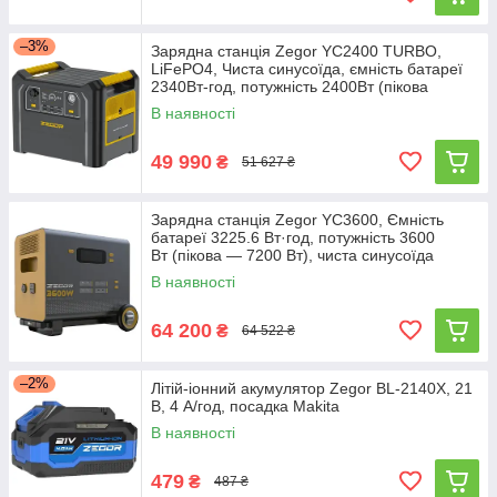
–3%
Зарядна станція Zegor YC2400 TURBO,
LiFePO4, Чиста синусоїда, ємність батареї
2340Вт-год, потужність 2400Вт (пікова
4800Вт)
В наявності
49 990
₴
51 627 ₴
Зарядна станція Zegor YC3600, Ємність
батареї 3225.6 Вт·год, потужність 3600
Вт (пікова — 7200 Вт), чиста синусоїда
В наявності
64 200
₴
64 522 ₴
–2%
Літій-іонний акумулятор Zegor BL-2140X, 21
В, 4 А/год, посадка Makita
В наявності
479
₴
487 ₴