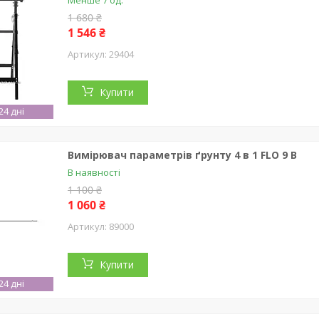
Менше 7 од.
1 680 ₴
1 546 ₴
29404
Купити
4 дні
Вимірювач параметрів ґрунту 4 в 1 FLO 9 В
В наявності
1 100 ₴
1 060 ₴
89000
Купити
4 дні