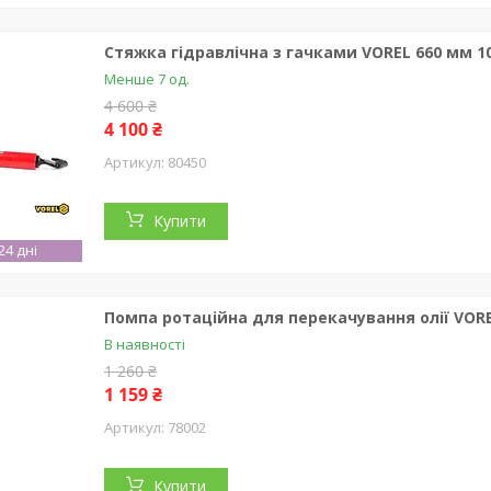
Стяжка гідравлічна з гачками VOREL 660 мм 10
Менше 7 од.
4 600 ₴
4 100 ₴
80450
Купити
4 дні
Помпа ротаційна для перекачування олії VOREL
В наявності
1 260 ₴
1 159 ₴
78002
Купити