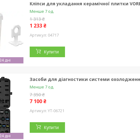
Кліпси для укладання керамічної плитки VORE
Менше 7 од.
1 313 ₴
1 233 ₴
04717
Купити
4 дні
Засоби для діагностики системи охолодження 
Менше 7 од.
7 350 ₴
7 100 ₴
YT-06721
Купити
4 дні