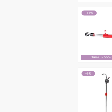
–11%
Залишилось 2
–8%