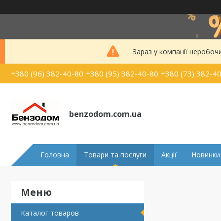
Зараз у компанії неробоч
+380 (96) 382-40-80
+380 (95) 382-40-80
+380 (73) 382-4
benzodom.com.ua
Головна
Товари та послуги
Акції
Новинки
Каталог товаров