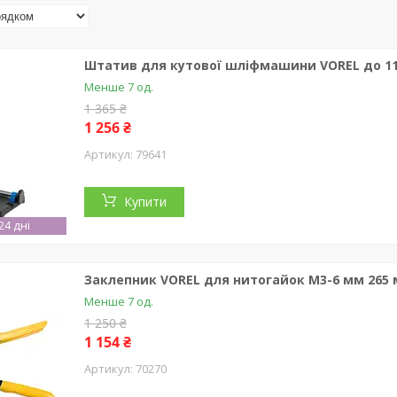
Штатив для кутової шліфмашини VOREL до 115
Менше 7 од.
1 365 ₴
1 256 ₴
79641
Купити
4 дні
Заклепник VOREL для нитогайок М3-6 мм 265
Менше 7 од.
1 250 ₴
1 154 ₴
70270