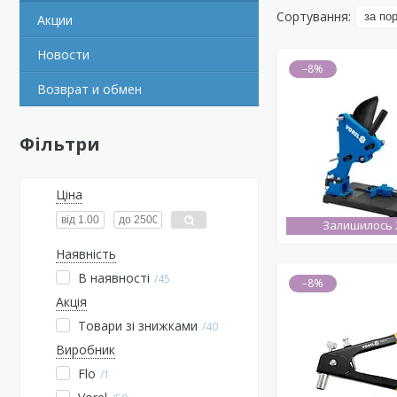
Акции
Новости
–8%
Возврат и обмен
Фільтри
Ціна
Залишилось 2
Наявність
В наявності
45
–8%
Акція
Товари зі знижками
40
Виробник
Flo
1