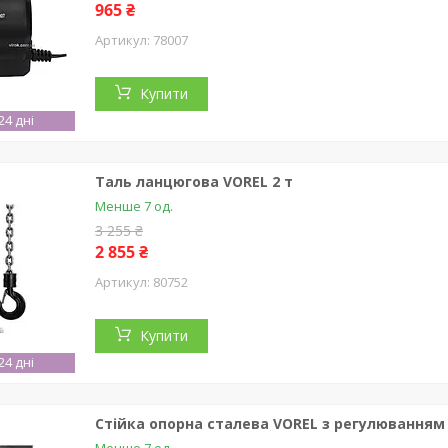
965 ₴
78007
Купити
4 дні
Таль ланцюгова VOREL 2 т
Менше 7 од.
3 255 ₴
2 855 ₴
80752
Купити
4 дні
Стійка опорна сталева VOREL з регулюванням