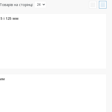
 і 125 мм
 мм