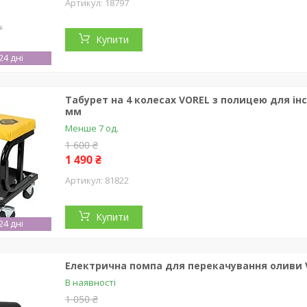
18797
Купити
4 дні
Табурет на 4 колесах VOREL з полицею для інст
мм
Менше 7 од.
1 600 ₴
1 490 ₴
81822
Купити
4 дні
Електрична помпа для перекачування оливи VO
В наявності
1 050 ₴