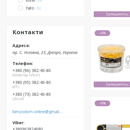
Vorel
59
Yato
56
Залишилось 2
Контакти
–6%
пр. С. Нігояна, 23, Дніпро, Україна
+380 (96) 382-40-80
Киевстар (Viber)
+380 (95) 382-40-80
Залишилось 2
MTC
+380 (73) 382-40-80
Lifecell
–6%
benzodom.online@gmail.com
+380963824080