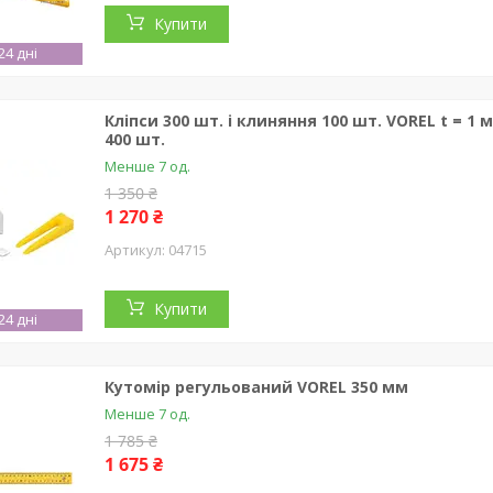
Купити
4 дні
Кліпси 300 шт. і клиняння 100 шт. VOREL t = 
400 шт.
Менше 7 од.
1 350 ₴
1 270 ₴
04715
Купити
4 дні
Кутомір регульований VOREL 350 мм
Менше 7 од.
1 785 ₴
1 675 ₴