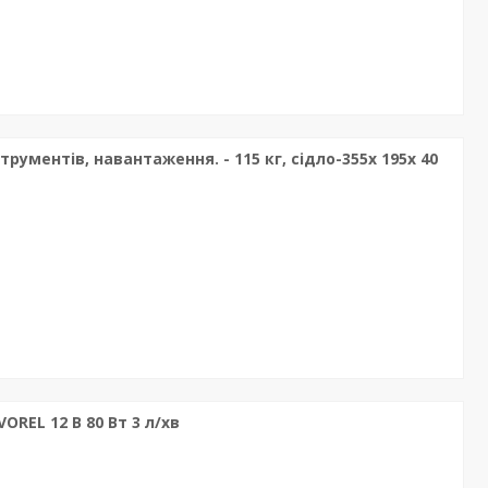
рументів, навантаження. - 115 кг, сідло-355x 195x 40
REL 12 В 80 Вт 3 л/хв