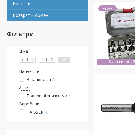
Новости
–28%
Возврат и обмен
Фільтри
Ціна
Залишилось 2
Наявність
В наявності
2
Акція
Товари зі знижками
1
Виробник
HAISSER
6