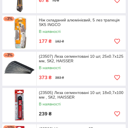
67
₴
70 ₴
–3%
Ніж складаний алюмінієвий, 5 лез трапеція
SK5 INGCO
В наявності
177
₴
182 ₴
–3%
(23507) Леза сегментовані 10 шт, 25х0.7x125
мм, SК2, HAISSER
В наявності
373
₴
383 ₴
(23505) Леза сегментовані 10 шт, 18х0,7х100
мм , SК2, HAISSER
В наявності
239
₴
–10%