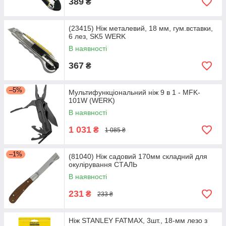
389
₴
(23415) Ніж металевий, 18 мм, гум.вставки,
6 лез, SK5 WERK
В наявності
367
₴
–5%
Мультифункціональний ніж 9 в 1 - MFK-
101W (WERK)
В наявності
1 031
₴
1 085 ₴
–1%
(81040) Ніж садовий 170мм складний для
окулірування СТАЛЬ
В наявності
231
₴
233 ₴
Ніж STANLEY FATMAX, 3шт., 18-мм лезо з