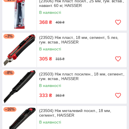
(23506) Ніж пласт. посил., 25 мм, гум. встав.,
навант. 60 кг, HAISSER
В наявності
368
₴
408 ₴
–3%
(23502) Ніж пласт., 18 мм, сегмент., 5 лез,
гум. встав., HAISSER
В наявності
305
₴
315 ₴
–8%
(23503) Ніж пласт. посилен., 18 мм, сегмент.,
гум. встав., HAISSER
В наявності
333
₴
363 ₴
–16%
(23504) Ніж металевий посил., 18 мм,
сегмент., HAISSER
В наявності