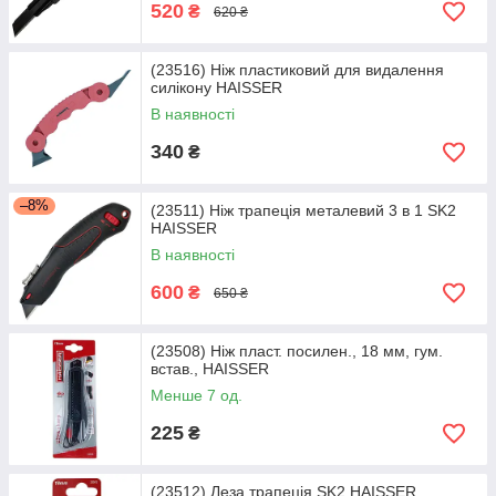
520
₴
620 ₴
(23516) Ніж пластиковий для видалення
силікону HAISSER
В наявності
340
₴
–8%
(23511) Ніж трапеція металевий 3 в 1 SK2
HAISSER
В наявності
600
₴
650 ₴
(23508) Ніж пласт. посилен., 18 мм, гум.
встав., HAISSER
Менше 7 од.
225
₴
(23512) Леза трапеція SK2 HAISSER