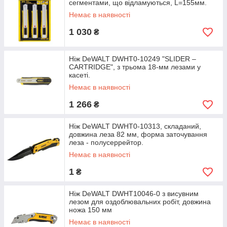
сегментами, що відламуються, L=155мм.
Немає в наявності
1 030
₴
Ніж DeWALT DWHT0-10249 "SLIDER –
CARTRIDGE", з трьома 18-мм лезами у
касеті.
Немає в наявності
1 266
₴
Ніж DeWALT DWHT0-10313, складаний,
довжина леза 82 мм, форма заточування
леза - полусеррейтор.
Немає в наявності
1
₴
Ніж DeWALT DWHT10046-0 з висувним
лезом для оздоблювальних робіт, довжина
ножа 150 мм
Немає в наявності