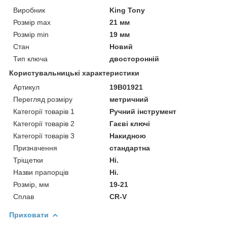
Виробник
King Tony
Розмір max
21 мм
Розмір min
19 мм
Стан
Новий
Тип ключа
двосторонній
Користувальницькі характеристики
Артикул
19B01921
Перегляд розміру
метричний
Категорії товарів 1
Ручний інструмент
Категорії товарів 2
Гаєві ключі
Категорії товарів 3
Накидною
Призначення
стандартна
Тріщетки
Ні.
Назви прапорців
Ні.
Розмір, мм
19-21
Сплав
CR-V
Приховати