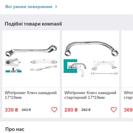
Всі умови повернення
Подібні товари компанії
Whirlpower Ключ накидний
Whirlpower Ключ накидний
Whir
17*19мм
стартерний 17*19мм
стар
339
280
369
₴
₴
342 ₴
282 ₴
Про нас