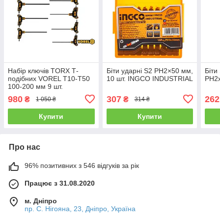
Набір ключів TORX Т-
Біти ударні S2 PH2×50 мм,
Біти
подібних VOREL Т10-T50
10 шт. INGCO INDUSTRIAL
PH2x
100-200 мм 9 шт.
980
307
262
₴
₴
1 050 ₴
314 ₴
Купити
Купити
Про нас
96% позитивних з 546 відгуків за рік
Працює з 31.08.2020
м. Дніпро
пр. С. Нігояна, 23, Дніпро, Україна