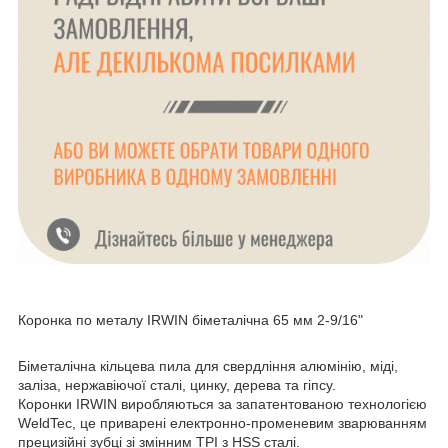
Коронка по металу IRWIN біметалічна 65 мм 2-9/16"
Біметалічна кільцева пила для свердління алюмінію, міді,
заліза, нержавіючої сталі, цинку, дерева та гіпсу.
Коронки IRWIN виробляються за запатентованою технологією
WeldTec, це приварені електронно-променевим зварюванням
прецизійні зубці зі змінним TPI з HSS сталі.