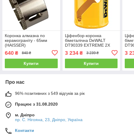
Коронка алмазна по
Ціфенбор-коронка
Ціфе
керамограніту - 65мм
біметалічна DeWALT
біме
(HAISSER)
DT90339 EXTREME 2X
DT9
LONG LIFE, діаметр 105
LONG
640
3 234
3 2
₴
₴
840 ₴
3 239 ₴
мм, глибина різу 46 мм,
мм, 
матеріал застосування -
мате
Купити
Купити
для
для
Про нас
96% позитивних з 549 відгуків за рік
Працює з 31.08.2020
м. Дніпро
пр. С. Нігояна, 23, Дніпро, Україна
Контакти