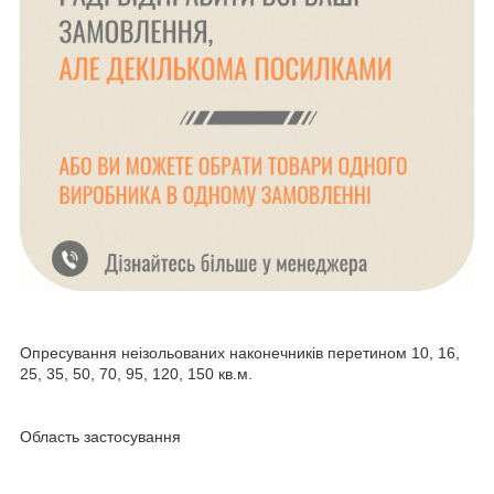
Опресування неізольованих наконечників перетином 10, 16,
25, 35, 50, 70, 95, 120, 150 кв.м.
Область застосування