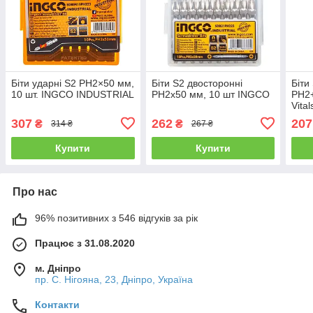
Біти ударні S2 PH2×50 мм,
Біти S2 двосторонні
Біти
10 шт. INGCO INDUSTRIAL
PH2x50 мм, 10 шт INGCO
PH2+
Vita
307
262
207
₴
₴
314 ₴
267 ₴
Купити
Купити
Про нас
96% позитивних з 546 відгуків за рік
Працює з 31.08.2020
м. Дніпро
пр. С. Нігояна, 23, Дніпро, Україна
Контакти