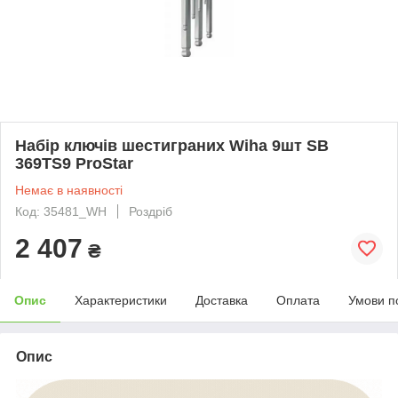
Набір ключів шестиграних Wiha 9шт SB
369TS9 ProStar
Немає в наявності
Код: 35481_WH
Роздріб
2 407
₴
Опис
Характеристики
Доставка
Оплата
Умови п
Опис