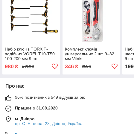
Набір ключів TORX Т-
Комплект ключів
Набі
подібних VOREL Т10-T50
універсальних 2 шт. 9–32
шест
100-200 мм 9 шт.
мм Vitals
9 шт
Mast
980
346
199
₴
₴
1 050 ₴
355 ₴
Про нас
96% позитивних з 549 відгуків за рік
Працює з 31.08.2020
м. Дніпро
пр. С. Нігояна, 23, Дніпро, Україна