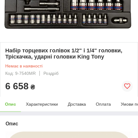
Набір торцевих голівок 1/2" і 1/4" головки,
Тріскачка, ударні головки King Tony
Немає в наявності
Код: 9-7540MR
Роздріб
6 658
₴
Опис
Характеристики
Доставка
Оплата
Умови п
Опис