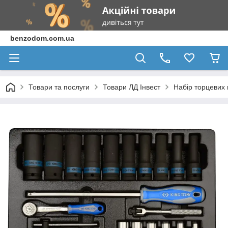
benzodom.com.ua
Товари та послуги
Товари ЛД Інвест
Набір торцевих г