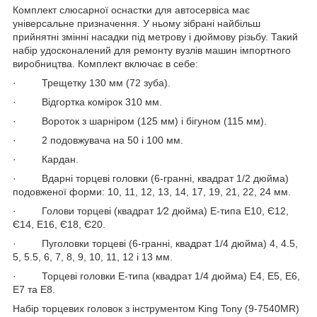
Комплект слюсарної оснастки для автосервіса має
універсальне призначення. У ньому зібрані найбільш
прийнятні змінні насадки під метрову і дюймову різьбу. Такий
набір удосконалений для ремонту вузлів машин імпортного
виробництва. Комплект включає в себе:
· Трещетку 130 мм (72 зуба).
· Відгортка комірок 310 мм.
· Вороток з шарніром (125 мм) і бігуном (115 мм).
· 2 подовжувача на 50 і 100 мм.
· Кардан.
· Вдарні торцеві головки (6-гранні, квадрат 1/2 дюйма)
подовженої форми: 10, 11, 12, 13, 14, 17, 19, 21, 22, 24 мм.
· Голови торцеві (квадрат 1⁄2 дюйма) E-типа E10, Є12,
Є14, E16, Є18, Є20.
· Пуголовки торцеві (6-гранні, квадрат 1/4 дюйма) 4, 4.5,
5, 5.5, 6, 7, 8, 9, 10, 11, 12 і 13 мм.
· Торцеві головки Е-типа (квадрат 1/4 дюйма) E4, E5, E6,
E7 та E8.
Набір торцевих головок з інструментом King Tony (9-7540MR)