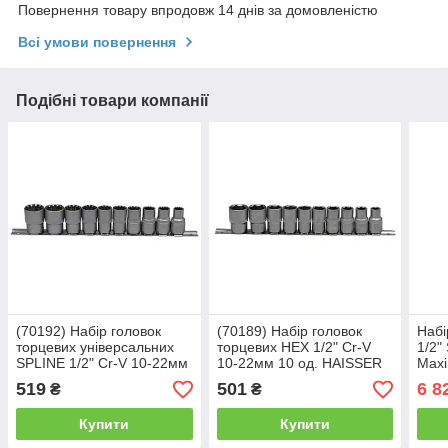
Повернення товару впродовж 14 днів за домовленістю
Всі умови повернення
Подібні товари компанії
(70192) Набір головок
(70189) Набір головок
Набі
торцевих універсальних
торцевих HEX 1/2" Cr-V
1/2
SPLINE 1/2" Cr-V 10-22мм
10-22мм 10 од. HAISSER
Maxi
10 од. HAISSER
26 п
519
501
6 8
₴
₴
плас
Купити
Купити