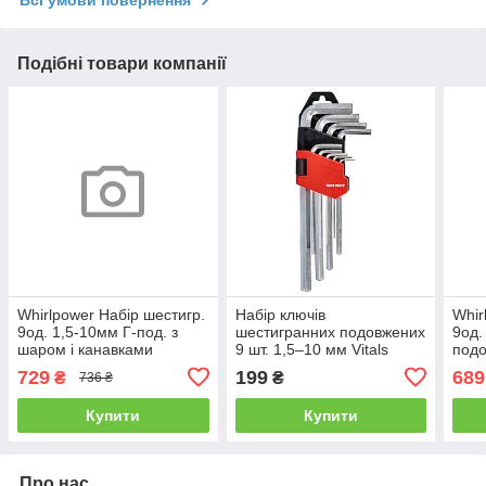
Всі умови повернення
Подібні товари компанії
Whirlpower Набір шестигр.
Набір ключів
Whir
9од. 1,5-10мм Г-под. з
шестигранних подовжених
9од.
шаром і канавками
9 шт. 1,5–10 мм Vitals
подо
Master
729
199
689
₴
₴
736 ₴
Купити
Купити
Про нас