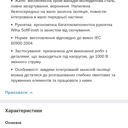
Жало: високоякісна хром-ванадій-молібденова сталь,
повне загартування, вороніння. Напилена
безпосередньо на жало захисна ізоляція, повністю
інтегрована в жало передньої частини.
Рукоятка: ергономічна багатокомпонентна рукоятка
Wiha SoftFinish із захистом від скочування.
Норми: виготовлення відповідно до вимог IEC
60900:2004.
Застосування: призначена для виконання робіт з
деталями, що знаходяться під напругою, до 1000 В
змінного струму.
Особливості: завдяки інтегрованій захисній ізоляції
можна дістатися до розташованих глибоко гвинтових та
пружинних елементів та працювати з ними.
Приховати
Характеристики
Основні