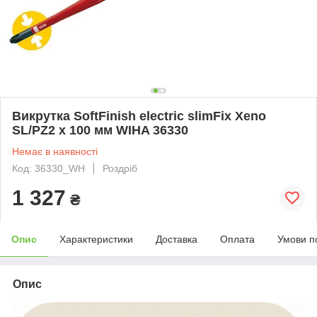
Викрутка SoftFinish electric slimFix Xeno
SL/PZ2 x 100 мм WIHA 36330
Немає в наявності
Код: 36330_WH
Роздріб
1 327
₴
Опис
Характеристики
Доставка
Оплата
Умови п
Опис