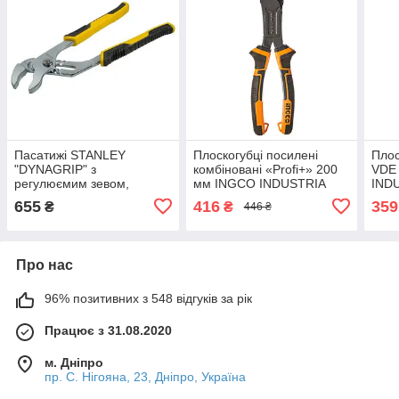
Пасатижі STANLEY
Плоскогубці посилені
Плос
"DYNAGRIP" з
комбіновані «Profi+» 200
VDE
регулюємим зевом,
мм INGCO INDUSTRIA
IND
сантехнічні, 250 мм.
655
416
359
₴
₴
446 ₴
Про нас
96% позитивних з 548 відгуків за рік
Працює з 31.08.2020
м. Дніпро
пр. С. Нігояна, 23, Дніпро, Україна