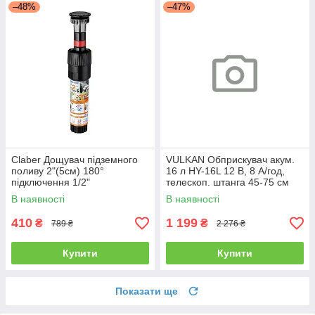
–48%
–47%
Claber Дощувач підземного
VULKAN Обприскувач акум.
поливу 2"(5см) 180°
16 л HY-16L 12 В, 8 А/год,
підключення 1/2"
телескоп. штанга 45-75 см
В наявності
В наявності
410
1 199
₴
₴
789 ₴
2 276 ₴
Купити
Купити
Показати ще