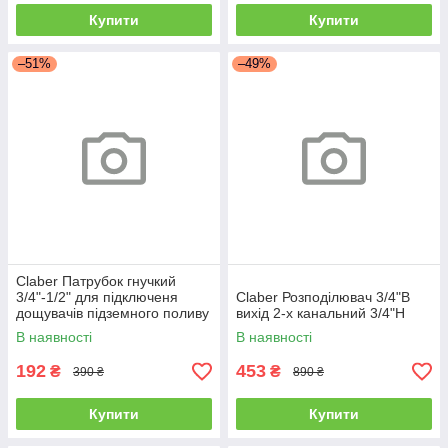
Купити
Купити
–51%
–49%
Claber Патрубок гнучкий
3/4"-1/2" для підключеня
Claber Розподілювач 3/4"В
дощувачів підземного поливу
вихід 2-х канальний 3/4"Н
В наявності
В наявності
192
453
₴
₴
390 ₴
890 ₴
Купити
Купити