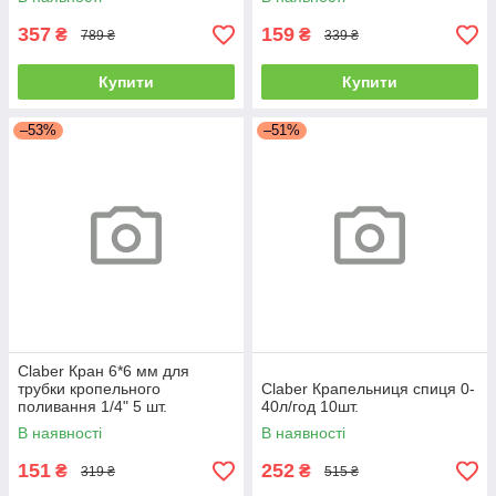
357
159
₴
₴
789 ₴
339 ₴
Купити
Купити
–53%
–51%
Claber Кран 6*6 мм для
трубки кропельного
Claber Крапельниця спиця 0-
поливання 1/4" 5 шт.
40л/год 10шт.
В наявності
В наявності
151
252
₴
₴
319 ₴
515 ₴