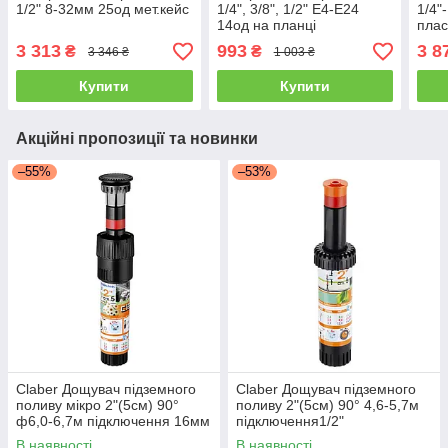
1/2" 8-32мм 25од мет.кейс
1/4", 3/8", 1/2" Е4-Е24
1/4"
14од на планці
плас
3 313
993
3 8
₴
₴
3 346 ₴
1 003 ₴
Купити
Купити
Акційні пропозиції та новинки
–55%
–53%
Claber Дощувач підземного
Claber Дощувач підземного
поливу мікро 2"(5см) 90°
поливу 2"(5см) 90° 4,6-5,7м
ф6,0-6,7м підключення 16мм
підключення1/2"
COLIBRI
В наявності
В наявності