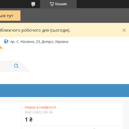
Кошик
йближчого робочого дня (сьогодні).
пр. С. Нігояна, 23, Дніпро, Україна
Немає в наявності
Код:
L0422-04-36
1 ₴