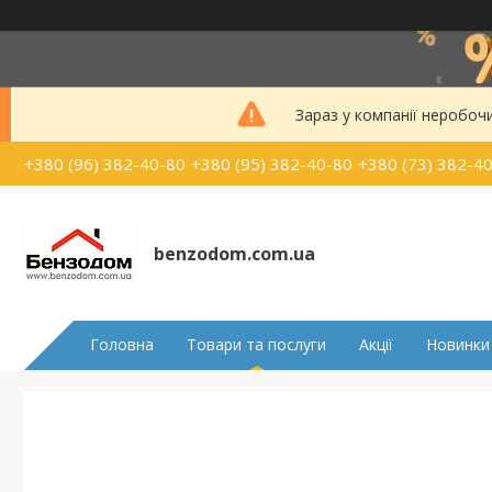
Зараз у компанії неробоч
+380 (96) 382-40-80
+380 (95) 382-40-80
+380 (73) 382-4
benzodom.com.ua
Головна
Товари та послуги
Акції
Новинки