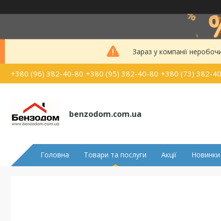
Зараз у компанії неробоч
+380 (96) 382-40-80
+380 (95) 382-40-80
+380 (73) 382-4
benzodom.com.ua
Головна
Товари та послуги
Акції
Новинки