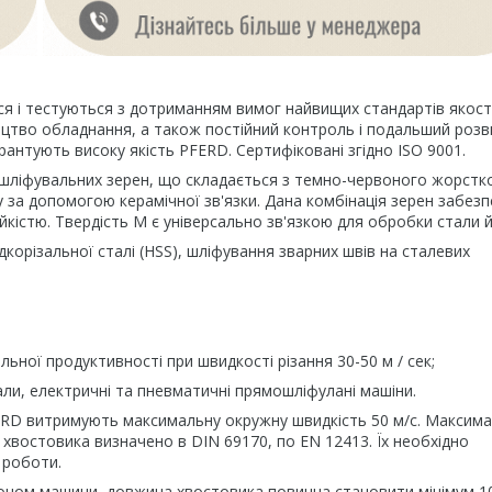
 і тестуються з дотриманням вимог найвищих стандартів якості
ицтво обладнання, а також постійний контроль і подальший роз
рантують високу якість PFERD. Сертифіковані згідно ISO 9001.
 шліфувальних зерен, що складається з темно-червоного жорстк
 за допомогою керамічної зв'язки. Дана комбінація зерен забезп
ійкістю. Твердість М є універсально зв'язкою для обробки стали й
орізальної сталі (HSS), шліфування зварних швів на сталевих
ьної продуктивності при швидкості різання 30-50 м / сек;
али, електричні та пневматичні прямошліфулані машіни.
FERD витримують максимальну окружну швидкість 50 м/с. Максим
хвостовика визначено в DIN 69170, по EN 12413. Їх необхідно
 роботи.
оном машини, довжина хвостовика повинна становити мінімум 1