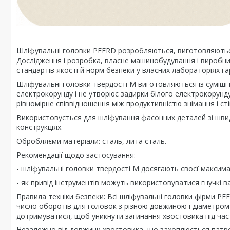
Шліфувальні головки PFERD розробляються, виготовляються
Дослідження і розробка, власне машинобудування і виробн
стандартів якості й норм безпеки у власних лабораторіях га
Шліфувальні головки твердості М виготовляються із суміші
електрокорунду і не утворює задирки білого електрокорунду
рівномірне співвідношення між продуктивністю знімання і ст
Використовується для шліфування фасонних деталей зі швидк
конструкціях.
Обробляєми матеріали: сталь, лита сталь.
Рекомендації щодо застосування:
- шліфувальні головки твердості М досягають своєї максимал
- як привід інструментів можуть використовуватися гнучкі в
Правила техніки безпеки: Всі шліфувальні головки фірми P
число оборотів для головок з різною довжиною і діаметром 
дотримуватися, щоб уникнути загинання хвостовика під час
Незалежно від довжини хвостовика, що захоплюється патр