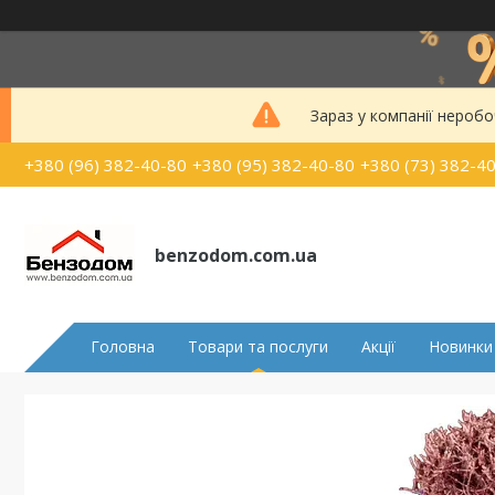
Зараз у компанії неробо
+380 (96) 382-40-80
+380 (95) 382-40-80
+380 (73) 382-4
benzodom.com.ua
Головна
Товари та послуги
Акції
Новинки