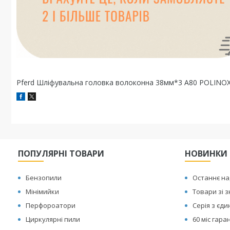
Pferd Шліфувальна головка волоконна 38мм*3 A80 POLINO
ПОПУЛЯРНІ ТОВАРИ
НОВИНКИ
Бензопили
Останнє н
Мінімийки
Товари зі 
Перфороатори
Серія з єд
Циркулярні пили
60 міс гаран