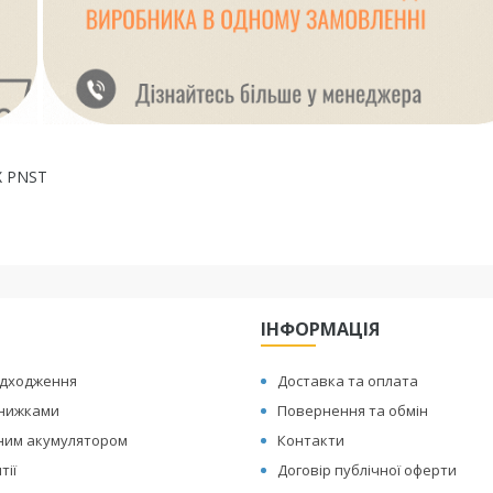
X PNST
ІНФОРМАЦІЯ
адходження
Доставка та оплата
знижками
Повернення та обмін
иним акумулятором
Контакти
тії
Договір публічної оферти