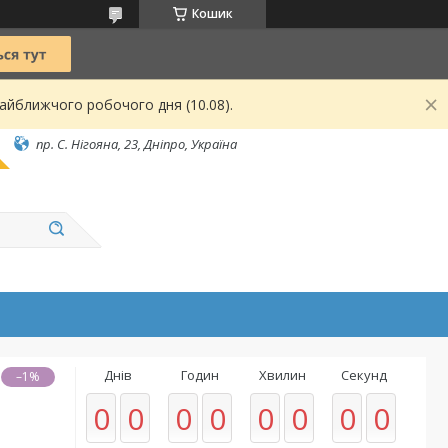
Кошик
найближчого робочого дня (10.08).
пр. С. Нігояна, 23, Дніпро, Україна
Днів
Годин
Хвилин
Секунд
–1%
0
0
0
0
0
0
0
0