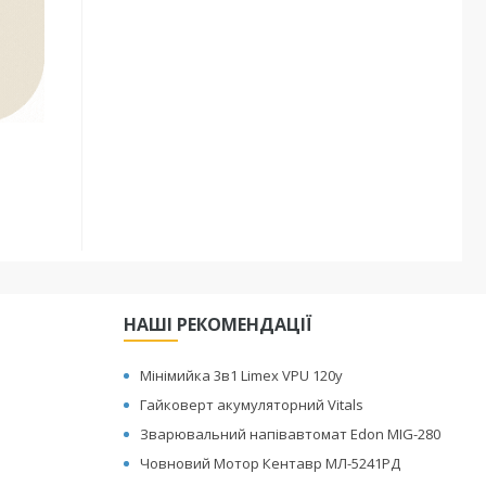
НАШІ РЕКОМЕНДАЦІЇ
Мінімийка 3в1 Limex VPU 120y
Гайковерт акумуляторний Vitals
Зварювальний напівавтомат Edon MIG-280
Човновий Мотор Кентавр МЛ-5241РД