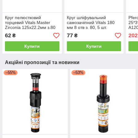
Круг пелюстковий
Круг шліфувальний
Pfer
торцевий Vitals Master
самозачіпний Vitals 180
25*3
Zirconia 125x22.2мм з.80
мм 8 отв з. 80, 5 шт.
A12
62
77
202
₴
₴
Купити
Купити
Акційні пропозиції та новинки
–55%
–53%