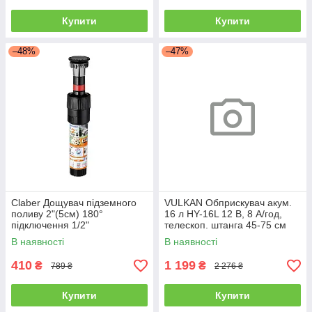
Купити
Купити
–48%
–47%
Claber Дощувач підземного
VULKAN Обприскувач акум.
поливу 2"(5см) 180°
16 л HY-16L 12 В, 8 А/год,
підключення 1/2"
телескоп. штанга 45-75 см
В наявності
В наявності
410
1 199
₴
₴
789 ₴
2 276 ₴
Купити
Купити