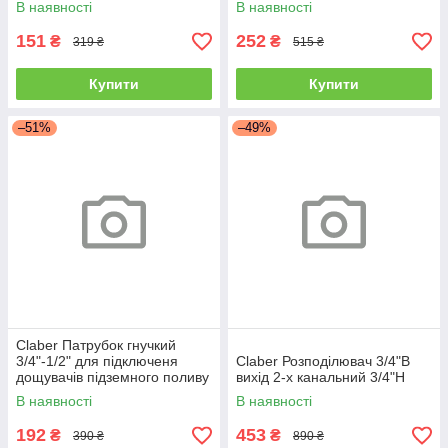
В наявності
В наявності
151
252
₴
₴
319 ₴
515 ₴
Купити
Купити
–51%
–49%
Claber Патрубок гнучкий
3/4"-1/2" для підключеня
Claber Розподілювач 3/4"В
дощувачів підземного поливу
вихід 2-х канальний 3/4"Н
В наявності
В наявності
192
453
₴
₴
390 ₴
890 ₴