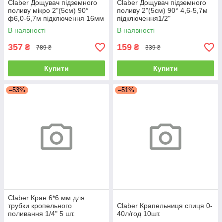
Claber Дощувач підземного
Claber Дощувач підземного
поливу мікро 2"(5см) 90°
поливу 2"(5см) 90° 4,6-5,7м
ф6,0-6,7м підключення 16мм
підключення1/2"
COLIBRI
В наявності
В наявності
357
159
₴
₴
789 ₴
339 ₴
Купити
Купити
–53%
–51%
Claber Кран 6*6 мм для
трубки кропельного
Claber Крапельниця спиця 0-
поливання 1/4" 5 шт.
40л/год 10шт.