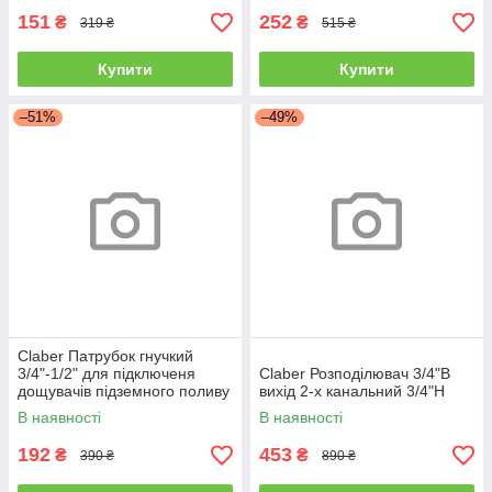
151
252
₴
₴
319 ₴
515 ₴
Купити
Купити
–51%
–49%
Claber Патрубок гнучкий
3/4"-1/2" для підключеня
Claber Розподілювач 3/4"В
дощувачів підземного поливу
вихід 2-х канальний 3/4"Н
В наявності
В наявності
192
453
₴
₴
390 ₴
890 ₴