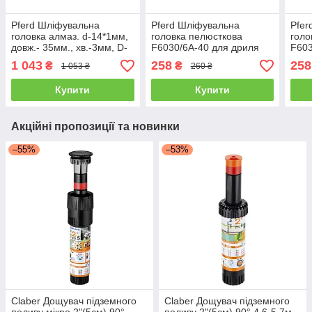
Pferd Шліфувальна
Pferd Шліфувальна
Pfer
головка алмаз. d-14*1мм,
головка пелюсткова
голо
довж.- 35мм., хв.-3мм, D-
F6030/6А-40 для дриля
F603
64, DZY-N 14,0-1,0/3
або пшм хв-6мм
або
1 043
258
258
₴
₴
1 053 ₴
260 ₴
Купити
Купити
Акційні пропозиції та новинки
–55%
–53%
Claber Дощувач підземного
Claber Дощувач підземного