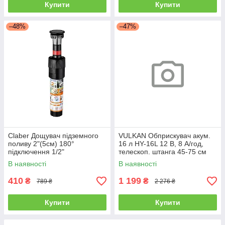
Купити
Купити
–48%
–47%
Claber Дощувач підземного
VULKAN Обприскувач акум.
поливу 2"(5см) 180°
16 л HY-16L 12 В, 8 А/год,
підключення 1/2"
телескоп. штанга 45-75 см
В наявності
В наявності
410
1 199
₴
₴
789 ₴
2 276 ₴
Купити
Купити