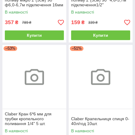
поливу мікро 2"(5см) 90°
поливу 2"(5см) 90° 4,6-5,7м
ф6,0-6,7м підключення 16мм
підключення1/2"
COLIBRI
В наявності
В наявності
357
159
₴
₴
789 ₴
339 ₴
Купити
Купити
–53%
–51%
Claber Кран 6*6 мм для
трубки кропельного
Claber Крапельниця спиця 0-
поливання 1/4" 5 шт.
40л/год 10шт.
В наявності
В наявності