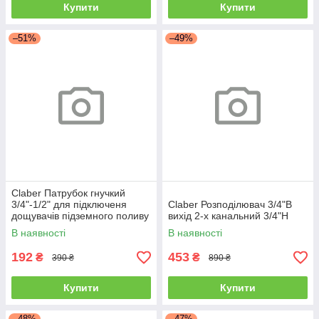
Купити
Купити
–51%
–49%
Claber Патрубок гнучкий
3/4"-1/2" для підключеня
Claber Розподілювач 3/4"В
дощувачів підземного поливу
вихід 2-х канальний 3/4"Н
В наявності
В наявності
192
453
₴
₴
390 ₴
890 ₴
Купити
Купити
–48%
–47%