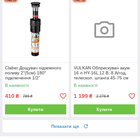
Claber Дощувач підземного
VULKAN Обприскувач акум.
поливу 2"(5см) 180°
16 л HY-16L 12 В, 8 А/год,
підключення 1/2"
телескоп. штанга 45-75 см
В наявності
В наявності
410
1 199
₴
₴
789 ₴
2 276 ₴
Купити
Купити
Показати ще