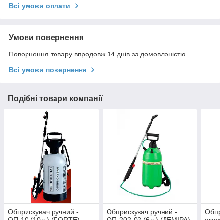
Всі умови оплати
Умови повернення
Повернення товару впродовж 14 днів за домовленістю
Всі умови повернення
Подібні товари компанії
Обприскувач ручний -
Обприскувач ручний -
Обп
ОП-10 (10л.) (FORTE)
ОП-202-02 (6л.) (ЛЕМІРА)
аку