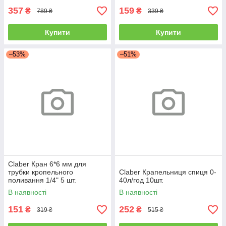
357
159
₴
₴
789 ₴
339 ₴
Купити
Купити
–53%
–51%
Claber Кран 6*6 мм для
трубки кропельного
Claber Крапельниця спиця 0-
поливання 1/4" 5 шт.
40л/год 10шт.
В наявності
В наявності
151
252
₴
₴
319 ₴
515 ₴