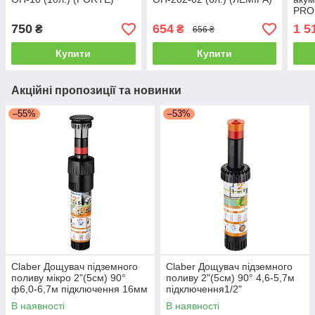
PRO 
л) (
750
654
1 5
₴
₴
656 ₴
Купити
Купити
Акційні пропозиції та новинки
–55%
–53%
Claber Дощувач підземного
Claber Дощувач підземного
поливу мікро 2"(5см) 90°
поливу 2"(5см) 90° 4,6-5,7м
ф6,0-6,7м підключення 16мм
підключення1/2"
COLIBRI
В наявності
В наявності