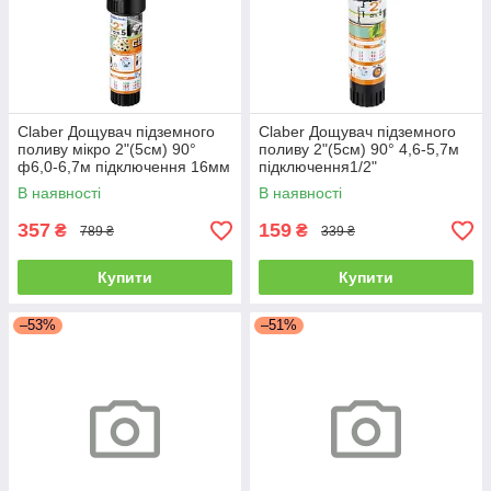
Claber Дощувач підземного
Claber Дощувач підземного
поливу мікро 2"(5см) 90°
поливу 2"(5см) 90° 4,6-5,7м
ф6,0-6,7м підключення 16мм
підключення1/2"
COLIBRI
В наявності
В наявності
357
159
₴
₴
789 ₴
339 ₴
Купити
Купити
–53%
–51%