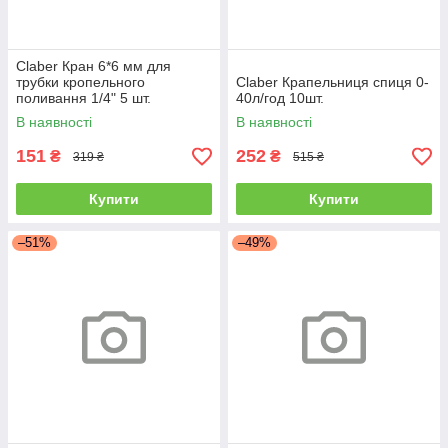
Claber Кран 6*6 мм для
трубки кропельного
Claber Крапельниця спиця 0-
поливання 1/4" 5 шт.
40л/год 10шт.
В наявності
В наявності
151
252
₴
₴
319 ₴
515 ₴
Купити
Купити
–51%
–49%