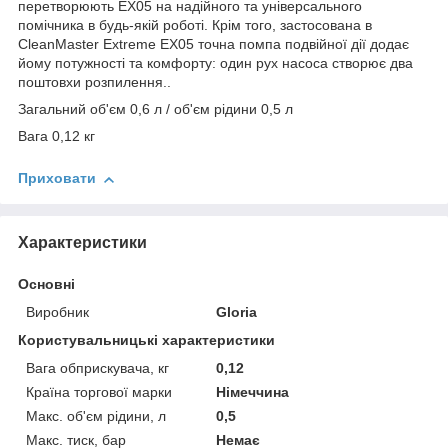
перетворюють EX05 на надійного та універсального
помічника в будь-якій роботі. Крім того, застосована в
CleanMaster Extreme EX05 точна помпа подвійної дії додає
йому потужності та комфорту: один рух насоса створює два
поштовхи розпилення..
Загальний об'єм 0,6 л / об'єм рідини 0,5 л
Вага 0,12 кг
Приховати
Характеристики
Основні
Виробник
Gloria
Користувальницькі характеристики
Вага обприскувача, кг
0,12
Країна торгової марки
Німеччина
Макс. об'єм рідини, л
0,5
Макс. тиск, бар
Немає