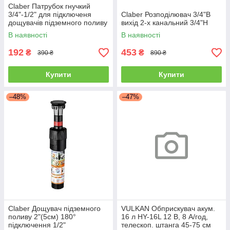
Claber Патрубок гнучкий
3/4"-1/2" для підключеня
Claber Розподілювач 3/4"В
дощувачів підземного поливу
вихід 2-х канальний 3/4"Н
В наявності
В наявності
192
453
₴
₴
390 ₴
890 ₴
Купити
Купити
–48%
–47%
Claber Дощувач підземного
VULKAN Обприскувач акум.
поливу 2"(5см) 180°
16 л HY-16L 12 В, 8 А/год,
підключення 1/2"
телескоп. штанга 45-75 см