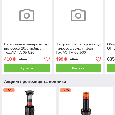
Набір мішків паперових до
Набір мішків паперових до
Обпр
пилососа 20л, уп.5шт.
пилососа 30л., уп.5шт.
ОП-5
Тех.АС ТА-05-520
Тех.АС ТА-05-530
410
499
635
₴
₴
415 ₴
508 ₴
Купити
Купити
Акційні пропозиції та новинки
–55%
–53%