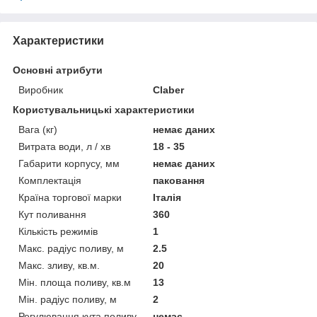
Характеристики
Основні атрибути
Виробник
Claber
Користувальницькі характеристики
Вага (кг)
немає даних
Витрата води, л / хв
18 - 35
Габарити корпусу, мм
немає даних
Комплектація
паковання
Країна торгової марки
Італія
Кут поливання
360
Кількість режимів
1
Макс. радіус поливу, м
2.5
Макс. зливу, кв.м.
20
Мін. площа поливу, кв.м
13
Мін. радіус поливу, м
2
Регулювання кута поливу
немає