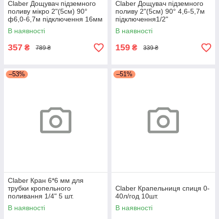
Claber Дощувач підземного
Claber Дощувач підземного
поливу мікро 2"(5см) 90°
поливу 2"(5см) 90° 4,6-5,7м
ф6,0-6,7м підключення 16мм
підключення1/2"
COLIBRI
В наявності
В наявності
357
159
₴
₴
789 ₴
339 ₴
–53%
–51%
Claber Кран 6*6 мм для
трубки кропельного
Claber Крапельниця спиця 0-
поливання 1/4" 5 шт.
40л/год 10шт.
В наявності
В наявності