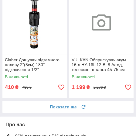
Claber Дощувач підземного
VULKAN Обприскувач акум.
поливу 2"(5см) 180°
16 л HY-16L 12 В, 8 А/год,
підключення 1/2"
телескоп. штанга 45-75 см
В наявності
В наявності
410
1 199
₴
₴
789 ₴
2 276 ₴
Показати ще
Про нас