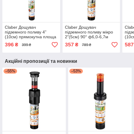
Claber Дощувач
Claber Дощувач
Clab
підземного поливу 4"
підземного поливу мікро
підз
(10см) прямокутна площа
2"(5см) 90° ф6,0-6,7м
(10с
9,3*1,2м підключення1/2
підключення 16мм
підк
396
357
587
₴
₴
399 ₴
789 ₴
COLIBRI
9,1м
Акційні пропозиції та новинки
–55%
–53%