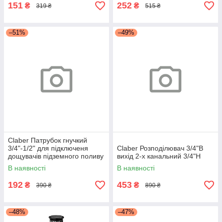
151
252
₴
₴
319 ₴
515 ₴
–51%
–49%
Claber Патрубок гнучкий
3/4"-1/2" для підключеня
Claber Розподілювач 3/4"В
дощувачів підземного поливу
вихід 2-х канальний 3/4"Н
В наявності
В наявності
192
453
₴
₴
390 ₴
890 ₴
–48%
–47%