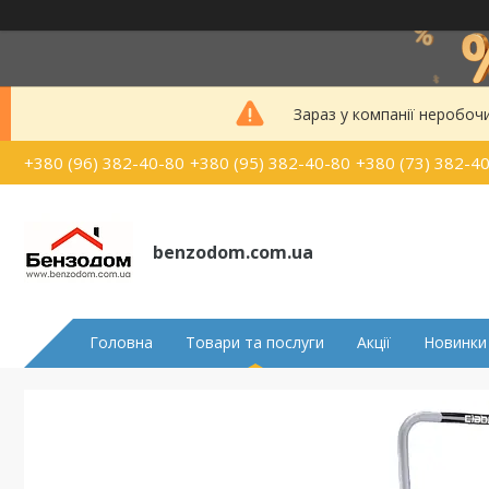
Зараз у компанії неробоч
+380 (96) 382-40-80
+380 (95) 382-40-80
+380 (73) 382-4
benzodom.com.ua
Головна
Товари та послуги
Акції
Новинки