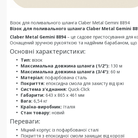
Візок для поливального шланга Claber Metal Gemini 8894
Візок для поливального шланга Claber Metal Gemini 88
Claber Metal Gemini 8894
– це садове пристосування для к
Оснащений зручною рукояткою та надійним барабаном, що 
Основні характеристики:
Тип:
візок
Максимальна довжина шланга (1/2"):
130 м
Максимальна довжина шланга (3/4"):
60 м
Матеріал:
пофарбована сталь
Покриття:
епоксидна смола для захисту від іржі
Система з'єднання:
Quick-Click
Габарити:
643 х 865 х 461 мм
Вага:
6,54 кг
Країна-виробник:
Італія
Стан товару:
новий
Переваги:
Міцний корпус із пофарбованої сталі
Покриття з епоксидної смоли захищає від корозії