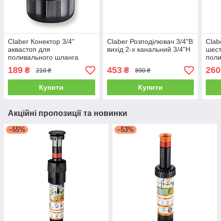
Claber Конектор 3/4"
Claber Розподілювач 3/4"В
Clab
аквастоп для
вихід 2-х канальний 3/4"Н
шест
поливального шланга
поли
внут
189
453
260
₴
₴
210 ₴
890 ₴
Купити
Купити
Акційні пропозиції та новинки
–55%
–53%