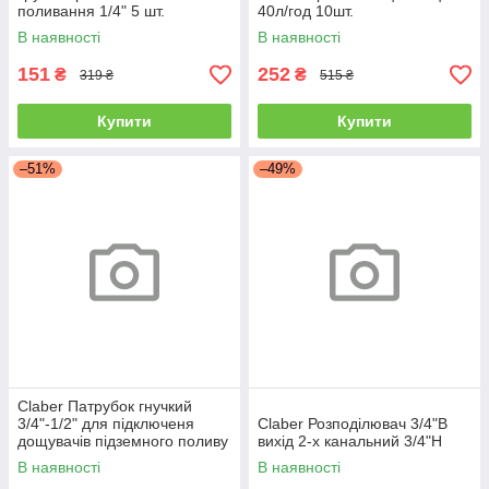
поливання 1/4" 5 шт.
40л/год 10шт.
В наявності
В наявності
151
252
₴
₴
319 ₴
515 ₴
Купити
Купити
–51%
–49%
Claber Патрубок гнучкий
3/4"-1/2" для підключеня
Claber Розподілювач 3/4"В
дощувачів підземного поливу
вихід 2-х канальний 3/4"Н
В наявності
В наявності