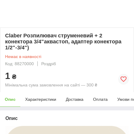
Claber Розпилювач струменевий + 2
конектора 3/4"аквастоп, адаптер конектора
1/2"-3/4")
Немає в наявності
Код: 88270000
Роздріб
1
₴
Мінімальна сума замовлення на сайті — 300 ₴
Опис
Характеристики
Доставка
Оплата
Умови п
Опис