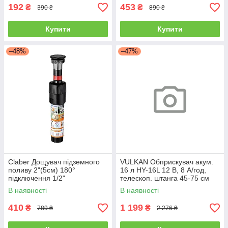
192
453
₴
₴
390 ₴
890 ₴
Купити
Купити
–48%
–47%
Claber Дощувач підземного
VULKAN Обприскувач акум.
поливу 2"(5см) 180°
16 л HY-16L 12 В, 8 А/год,
підключення 1/2"
телескоп. штанга 45-75 см
В наявності
В наявності
410
1 199
₴
₴
789 ₴
2 276 ₴