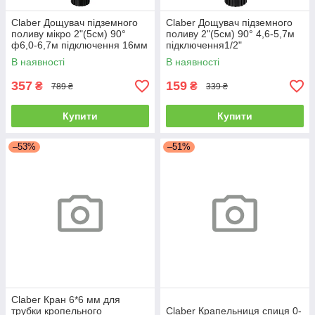
Claber Дощувач підземного
Claber Дощувач підземного
поливу мікро 2"(5см) 90°
поливу 2"(5см) 90° 4,6-5,7м
ф6,0-6,7м підключення 16мм
підключення1/2"
COLIBRI
В наявності
В наявності
357
159
₴
₴
789 ₴
339 ₴
Купити
Купити
–53%
–51%
Claber Кран 6*6 мм для
трубки кропельного
Claber Крапельниця спиця 0-