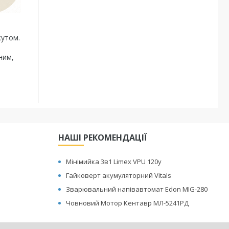
кутом.
ним,
НАШІ РЕКОМЕНДАЦІЇ
Мінімийка 3в1 Limex VPU 120y
Гайковерт акумуляторний Vitals
Зварювальний напівавтомат Edon MIG-280
Човновий Мотор Кентавр МЛ-5241РД