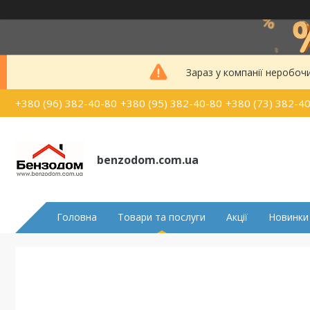
Зараз у компанії неробоч
+380 (96) 382-40-80
+380 (95) 382-40-80
+380 (73) 382-4
benzodom.com.ua
Головна
Товари та послуги
Акції
Новинки