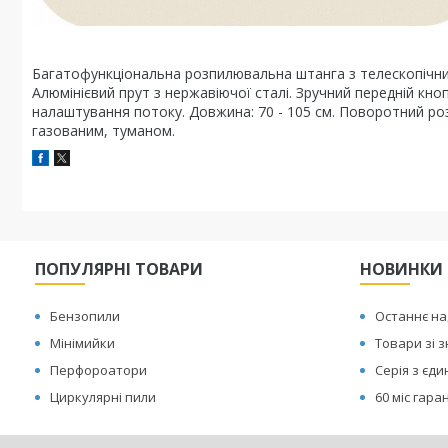
Багатофункціональна розпилювальна штанга з телескопічни
Алюмінієвий прут з нержавіючої сталі. Зручний передній кно
налаштування потоку. Довжина: 70 - 105 см. Поворотний р
газованим, туманом.
ПОПУЛЯРНІ ТОВАРИ
НОВИНКИ
Бензопили
Останнє н
Мінімийки
Товари зі 
Перфороатори
Серія з єд
Циркулярні пили
60 міс гаран