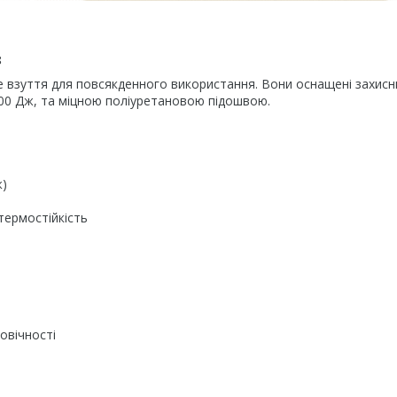
8
че взуття для повсякденного використання. Вони оснащені захис
00 Дж, та міцною поліуретановою підошвою.
ж)
 термостійкість
овічності