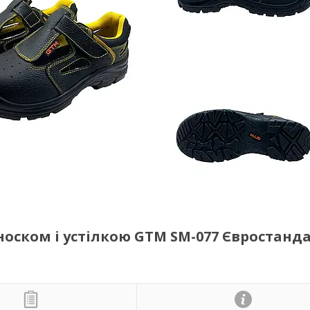
носком і устілкою GTM SM-077 Євростанда