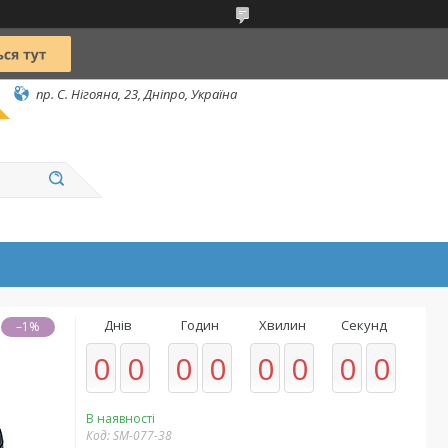
пр. С. Нігояна, 23, Дніпро, Україна
Днів
Годин
Хвилин
Секунд
–1%
0
0
0
0
0
0
0
0
В наявності
Код:
SM-077-38