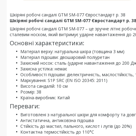
Шкіряні робочі сандалі GTM SM-077 Євростандарт р. 38
Шкіряні робочі сандалі GTM SM-077 Євростандарт р. 3
Шкіряні робочі сандалі GTM SM-077 – це зручне літнє робо
сталевим носком, який витримує ударне навантаження до 2
Основні характеристики:
Матеріал верху: натуральна шкіра (товщина 3 мм)
Матеріал підошви: двошаровий поліуретан
Захисний носок: сталь (ударне навантаження до 200 Д
Захисна устілка: немає
Особливості підошви: діелектричність, маслостійкість,
Маркування: S1P SRC (EN ISO 20345: 2011)
Висота сандалій: 10 см
Розмір: 38
Країна-виробник: Китай
Переваги:
Виготовлені з натуральної шкіри для комфорту та довг
Антистатична, антиковзна підошва
Стійкість до мастил, пального, кислот і лугів (до 20%)
Контактна термостійкість до 110°C